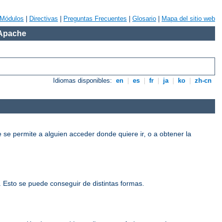
Módulos
|
Directivas
|
Preguntas Frecuentes
|
Glosario
|
Mapa del sitio web
 Apache
Idiomas disponibles:
en
|
es
|
fr
|
ja
|
ko
|
zh-cn
e se permite a alguien acceder donde quiere ir, o a obtener la
o. Esto se puede conseguir de distintas formas.