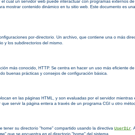
el cual un servidor web puede interactuar con programas externos d
ra mostrar contenido dinámico en tu sitio web. Este documento es una
nfiguraciones por-directorio. Un archivo, que contiene una o más direct
io y los subdirectorios del mismo.
ación más conocido, HTTP. Se centra en hacer un uso más eficiente de
o buenas prácticas y consejos de configuración básica.
colocan en las páginas HTML, y son evaluadas por el servidor mientras 
 que servir la página entera a través de un programa CGI u otro méto
e tener su directorio "home" compartido usando la directiva
. 
UserDir
" que se encuentra en el directorio "home" del sistema.
me