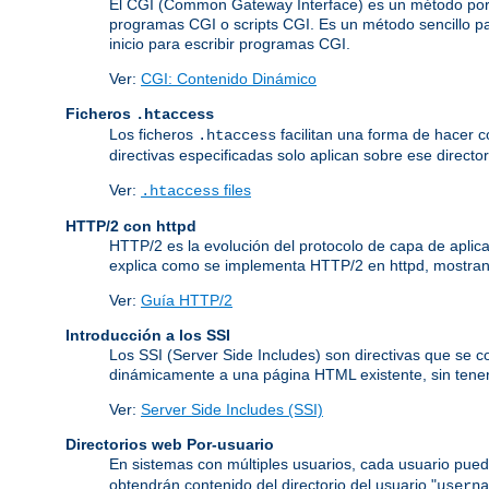
El CGI (Common Gateway Interface) es un método por 
programas CGI o scripts CGI. Es un método sencillo pa
inicio para escribir programas CGI.
Ver:
CGI: Contenido Dinámico
Ficheros
.htaccess
Los ficheros
facilitan una forma de hacer co
.htaccess
directivas especificadas solo aplican sobre ese director
Ver:
files
.htaccess
HTTP/2 con httpd
HTTP/2 es la evolución del protocolo de capa de aplic
explica como se implementa HTTP/2 en httpd, mostrand
Ver:
Guía HTTP/2
Introducción a los SSI
Los SSI (Server Side Includes) son directivas que se 
dinámicamente a una página HTML existente, sin tener
Ver:
Server Side Includes (SSI)
Directorios web Por-usuario
En sistemas con múltiples usuarios, cada usuario pued
obtendrán contenido del directorio del usuario "
userna