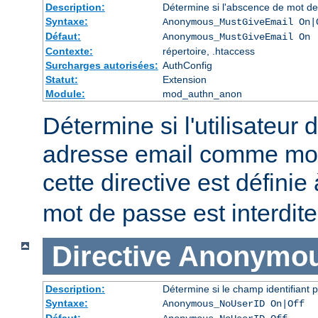
Description:
Détermine si l'abscence de mot de
Syntaxe:
Anonymous_MustGiveEmail On|
Défaut:
Anonymous_MustGiveEmail On
Contexte:
répertoire, .htaccess
Surcharges autorisées:
AuthConfig
Statut:
Extension
Module:
mod_authn_anon
Détermine si l'utilisateur 
adresse email comme mot
cette directive est définie
mot de passe est interdite
Directive
Anonymou
Description:
Détermine si le champ identifiant p
Syntaxe:
Anonymous_NoUserID On|Off