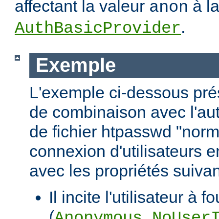
affectant la valeur
à la
anon
.
AuthBasicProvider
Exemple
L'exemple ci-dessous pr
de combinaison avec l'aut
de fichier htpasswd "norm
connexion d'utilisateurs en
avec les propriétés suivan
Il incite l'utilisateur à f
(
Anonymous_NoUser