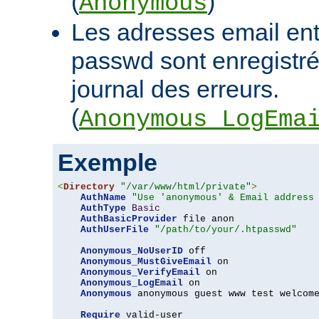
(
)
Anonymous
Les adresses email en
passwd sont enregistrée
journal des erreurs.
(
Anonymous_LogEma
Exemple
<
Directory
"/var/www/html/private"
>
AuthName
"Use 'anonymous' & Email address
AuthType
Basic
AuthBasicProvider
 file anon

AuthUserFile
"/path/to/your/.htpasswd"
Anonymous_NoUserID
 off

Anonymous_MustGiveEmail
 on

Anonymous_VerifyEmail
 on

Anonymous_LogEmail
 on

Anonymous
 anonymous guest www test welcome
Require