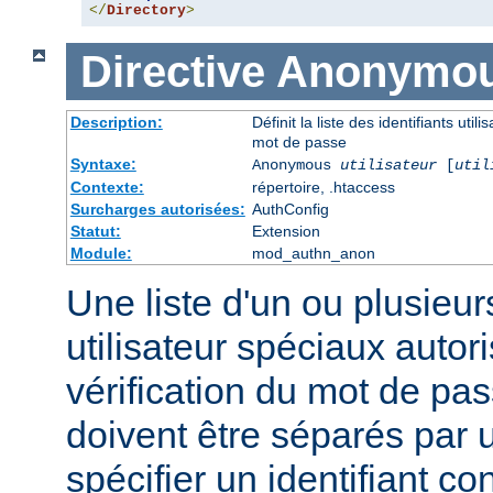
</
Directory
>
Directive
Anonymo
Description:
Définit la liste des identifiants uti
mot de passe
Syntaxe:
Anonymous
utilisateur
[
util
Contexte:
répertoire, .htaccess
Surcharges autorisées:
AuthConfig
Statut:
Extension
Module:
mod_authn_anon
Une liste d'un ou plusieurs
utilisateur spéciaux auto
vérification du mot de pas
doivent être séparés par
spécifier un identifiant c