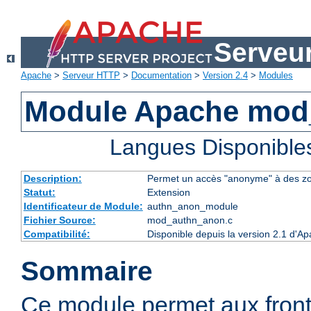
Serveu
Apache
>
Serveur HTTP
>
Documentation
>
Version 2.4
>
Modules
Module Apache mod
Langues Disponible
Description:
Permet un accès "anonyme" à des z
Statut:
Extension
Identificateur de Module:
authn_anon_module
Fichier Source:
mod_authn_anon.c
Compatibilité:
Disponible depuis la version 2.1 d'A
Sommaire
Ce module permet aux fron