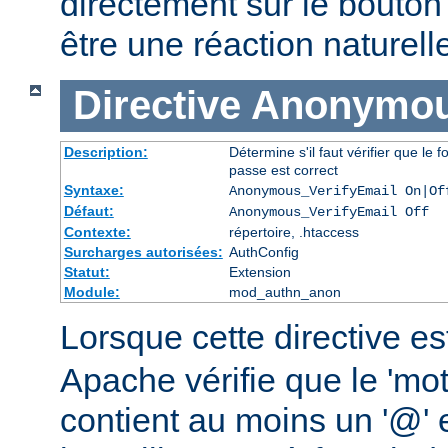
directement sur le bouto
être une réaction naturell
Directive
Anonymou
Description:
Détermine s'il faut vérifier que l
passe est correct
Syntaxe:
Anonymous_VerifyEmail On|Of
Défaut:
Anonymous_VerifyEmail Off
Contexte:
répertoire, .htaccess
Surcharges autorisées:
AuthConfig
Statut:
Extension
Module:
mod_authn_anon
Lorsque cette directive es
Apache vérifie que le 'mo
contient au moins un '@' et 