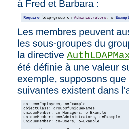
à Fred et Barbara :
Require
 ldap-group cn
=
Administrators
,
 o
=
Examp
Les membres peuvent aus
les sous-groupes du grou
la directive
AuthLDAPMa
été définie à une valeur s
exemple, supposons que 
suivantes existent dans l
dn: cn=Employees, o=Example

objectClass: groupOfUniqueNames

uniqueMember: cn=Managers, o=Example

uniqueMember: cn=Administrators, o=Example

uniqueMember: cn=Users, o=Example
