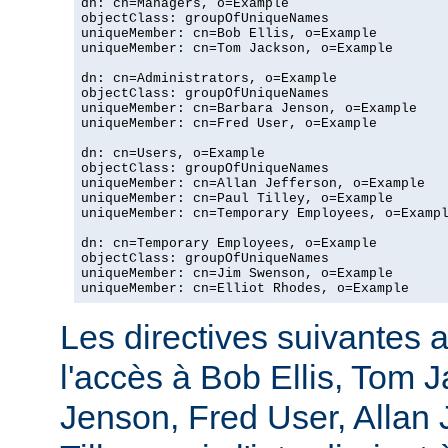
dn: cn=Managers, o=Example

objectClass: groupOfUniqueNames

uniqueMember: cn=Bob Ellis, o=Example

uniqueMember: cn=Tom Jackson, o=Example

dn: cn=Administrators, o=Example

objectClass: groupOfUniqueNames

uniqueMember: cn=Barbara Jenson, o=Example

uniqueMember: cn=Fred User, o=Example

dn: cn=Users, o=Example

objectClass: groupOfUniqueNames

uniqueMember: cn=Allan Jefferson, o=Example

uniqueMember: cn=Paul Tilley, o=Example

uniqueMember: cn=Temporary Employees, o=Exampl
dn: cn=Temporary Employees, o=Example

objectClass: groupOfUniqueNames

uniqueMember: cn=Jim Swenson, o=Example

uniqueMember: cn=Elliot Rhodes, o=Example
Les directives suivantes a
l'accès à Bob Ellis, Tom 
Jenson, Fred User, Allan J