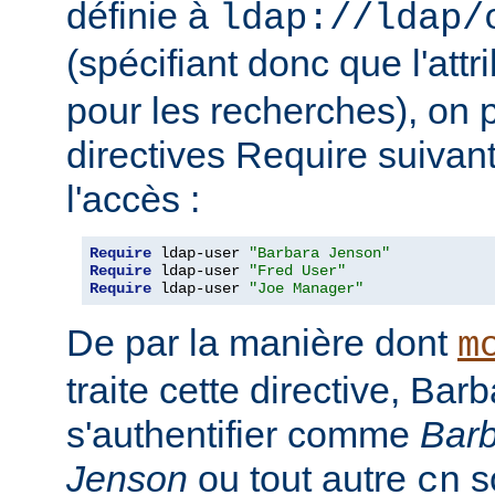
définie à
ldap://ldap/
(spécifiant donc que l'attr
pour les recherches), on p
directives Require suivan
l'accès :
Require
 ldap-user 
"Barbara Jenson"
Require
 ldap-user 
"Fred User"
Require
 ldap-user 
"Joe Manager"
De par la manière dont
m
traite cette directive, Ba
s'authentifier comme
Bar
Jenson
ou tout autre
so
cn