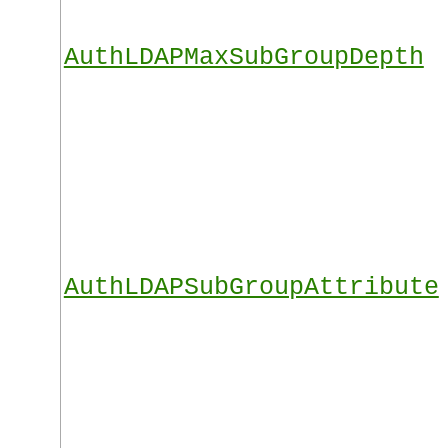
AuthLDAPMaxSubGroupDepth
AuthLDAPSubGroupAttribute