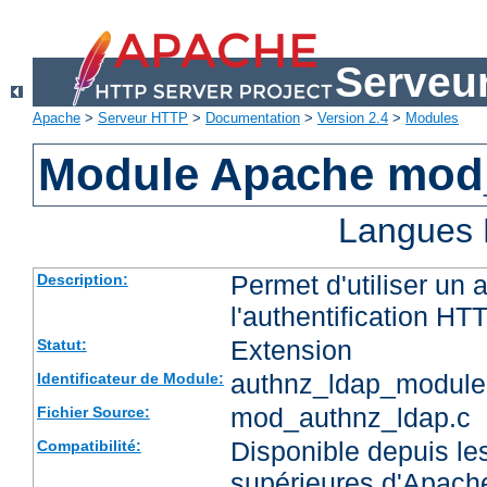
Serveu
Apache
>
Serveur HTTP
>
Documentation
>
Version 2.4
>
Modules
Module Apache mod
Langues 
Permet d'utiliser un
Description:
l'authentification HT
Extension
Statut:
authnz_ldap_module
Identificateur de Module:
mod_authnz_ldap.c
Fichier Source:
Disponible depuis les
Compatibilité:
supérieures d'Apach