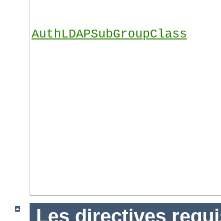
AuthLDAPSubGroupClass
Les directives requ