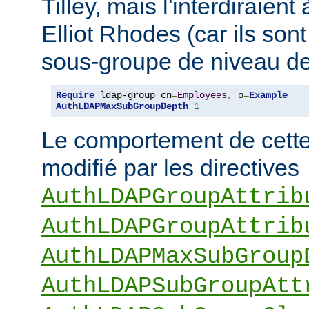
Tilley, mais l'interdiraie
Elliot Rhodes (car ils son
sous-groupe de niveau de
Require
 ldap-group cn
=
Employees
,
 o
=
Example
AuthLDAPMaxSubGroupDepth
1
Le comportement de cette 
modifié par les directives
AuthLDAPGroupAttrib
AuthLDAPGroupAttrib
AuthLDAPMaxSubGroup
AuthLDAPSubGroupAtt