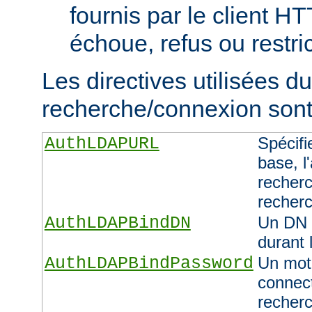
fournis par le client H
échoue, refus ou restric
Les directives utilisées d
recherche/connexion sont 
AuthLDAPURL
Spécifi
base, l'
recherc
recher
AuthLDAPBindDN
Un DN 
durant 
AuthLDAPBindPassword
Un mot 
connect
recher