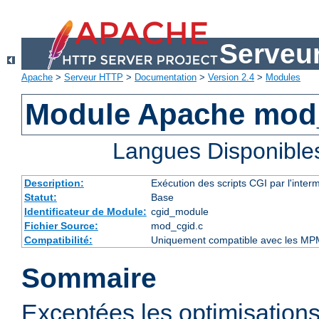
Serveu
Apache
>
Serveur HTTP
>
Documentation
>
Version 2.4
>
Modules
Module Apache mod
Langues Disponible
Description:
Exécution des scripts CGI par l'inte
Statut:
Base
Identificateur de Module:
cgid_module
Fichier Source:
mod_cgid.c
Compatibilité:
Uniquement compatible avec les MP
Sommaire
Exceptées les optimisations 