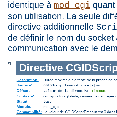
identique à
quant 
mod_cgi
son utilisation. La seule dif
directive additionnelle
Scri
de définir le nom du socket à
communication avec le dé
Directive
CGIDScrip
Description:
Durée maximale d'attente de la prochaine 
Syntaxe:
CGIDScriptTimeout
time
[s|ms]
Défaut:
Valeur de la directive
Timeout
Contexte:
configuration globale, serveur virtuel, répert
Statut:
Base
Module:
mod_cgid
Compatibilité:
La valeur de CGIDScriptTimeout est 0 dans l