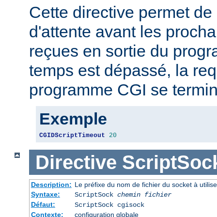
Cette directive permet de 
d'attente avant les proch
reçues en sortie du prog
temps est dépassé, la req
programme CGI se termin
Exemple
CGIDScriptTimeout
20
Directive
ScriptSoc
Description:
Le préfixe du nom de fichier du socket à util
Syntaxe:
ScriptSock
chemin fichier
Défaut:
ScriptSock cgisock
Contexte:
configuration globale