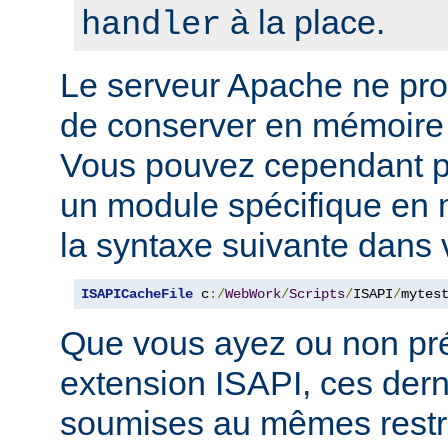
à la place.
handler
Le serveur Apache ne p
de conserver en mémoire
Vous pouvez cependant p
un module spécifique en m
la syntaxe suivante dans 
ISAPICacheFile
 c
:/
WebWork
/
Scripts
/
ISAPI
/
mytes
Que vous ayez ou non pr
extension ISAPI, ces dern
soumises au mêmes restri