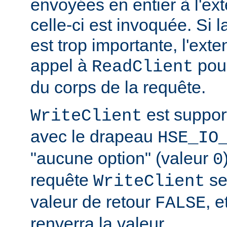
envoyées en entier à l'ex
celle-ci est invoquée. Si l
est trop importante, l'exte
appel à
pour
ReadClient
du corps de la requête.
est suppor
WriteClient
avec le drapeau
HSE_IO
"aucune option" (valeur
0
requête
se
WriteClient
valeur de retour
, e
FALSE
renverra la valeur