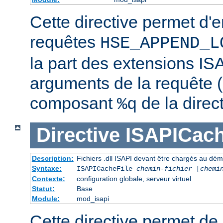
Cette directive permet d'e
requêtes
HSE_APPEND_L
la part des extensions ISA
arguments de la requête (
composant
de la direc
%q
Directive
ISAPICach
Description:
Fichiers .dll ISAPI devant être chargés au dé
Syntaxe:
ISAPICacheFile
chemin-fichier
[
chemi
Contexte:
configuration globale, serveur virtuel
Statut:
Base
Module:
mod_isapi
Cette directive permet de s