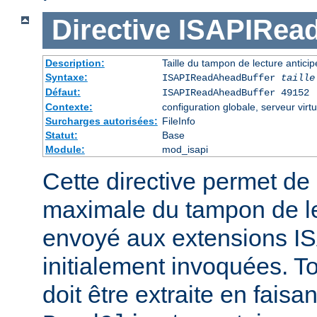
Directive
ISAPIRea
Description:
Taille du tampon de lecture antic
Syntaxe:
ISAPIReadAheadBuffer
taille
Défaut:
ISAPIReadAheadBuffer 49152
Contexte:
configuration globale, serveur virtu
Surcharges autorisées:
FileInfo
Statut:
Base
Module:
mod_isapi
Cette directive permet de d
maximale du tampon de le
envoyé aux extensions ISA
initialement invoquées. T
doit être extraite en faisa