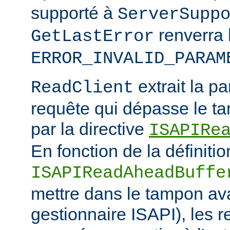
supporté à
ServerSupp
renverra 
GetLastError
ERROR_INVALID_PARAM
extrait la pa
ReadClient
requête qui dépasse le tam
par la directive
ISAPIRe
En fonction de la définitio
ISAPIReadAheadBuffe
mettre dans le tampon ava
gestionnaire ISAPI), les 