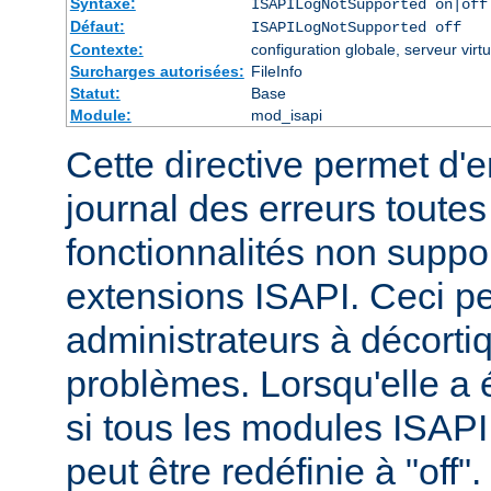
Syntaxe:
ISAPILogNotSupported on|off
Défaut:
ISAPILogNotSupported off
Contexte:
configuration globale, serveur virtu
Surcharges autorisées:
FileInfo
Statut:
Base
Module:
mod_isapi
Cette directive permet d'e
journal des erreurs tout
fonctionnalités non suppo
extensions ISAPI. Ceci pe
administrateurs à décortiq
problèmes. Lorsqu'elle a é
si tous les modules ISAPI 
peut être redéfinie à "off".