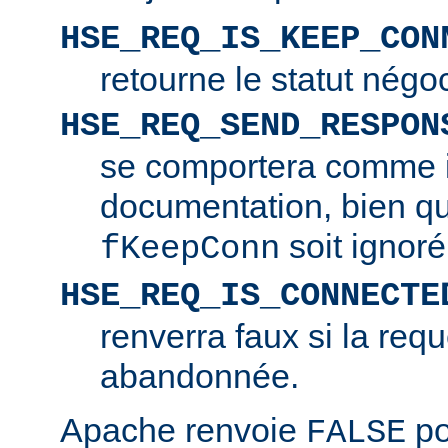
HSE_REQ_IS_KEEP_CON
retourne le statut négo
HSE_REQ_SEND_RESPON
se comportera comme i
documentation, bien q
soit ignoré
fKeepConn
HSE_REQ_IS_CONNECTE
renverra faux si la requ
abandonnée.
Apache renvoie
po
FALSE