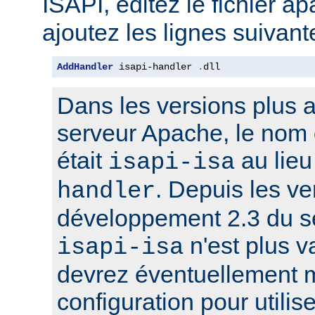
ISAPI, éditez le fichier a
ajoutez les lignes suivant
AddHandler
 isapi-handler 
.
dll
Dans les versions plus 
serveur Apache, le nom 
était
au lie
isapi-isa
. Depuis les ve
handler
développement 2.3 du s
n'est plus v
isapi-isa
devrez éventuellement m
configuration pour utilis