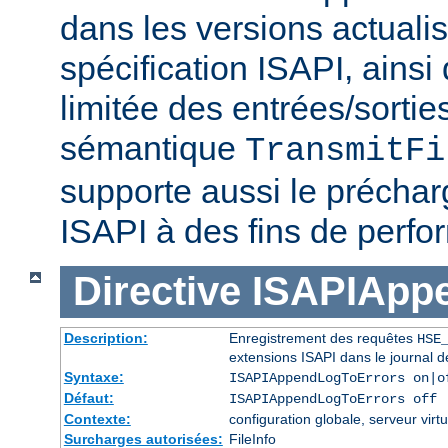
dans les versions actuali
spécification ISAPI, ainsi
limitée des entrées/sortie
sémantique
TransmitFi
supporte aussi le préchar
ISAPI à des fins de perf
Directive
ISAPIApp
Description:
Enregistrement des requêtes
HSE
extensions ISAPI dans le journal d
Syntaxe:
ISAPIAppendLogToErrors on|o
Défaut:
ISAPIAppendLogToErrors off
Contexte:
configuration globale, serveur virtu
Surcharges autorisées:
FileInfo