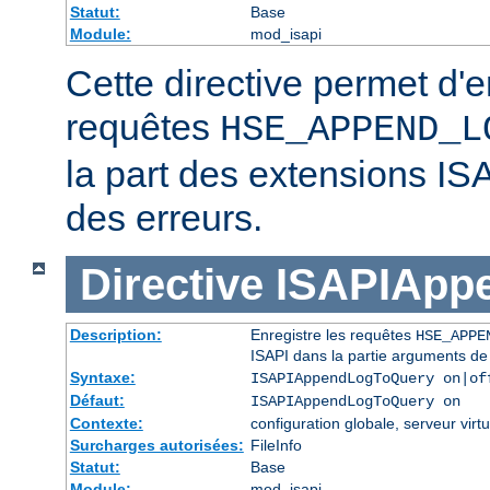
Statut:
Base
Module:
mod_isapi
Cette directive permet d'e
requêtes
HSE_APPEND_L
la part des extensions IS
des erreurs.
Directive
ISAPIApp
Description:
Enregistre les requêtes
HSE_APPE
ISAPI dans la partie arguments de
Syntaxe:
ISAPIAppendLogToQuery on|of
Défaut:
ISAPIAppendLogToQuery on
Contexte:
configuration globale, serveur virtu
Surcharges autorisées:
FileInfo
Statut:
Base
Module:
mod_isapi