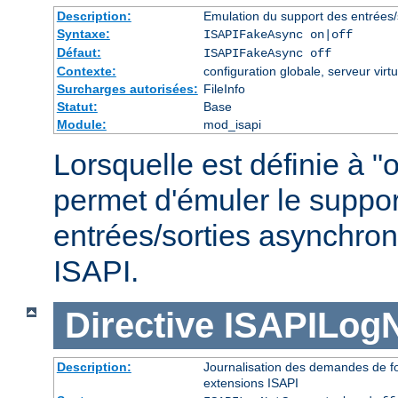
Description:
Emulation du support des entrées/
Syntaxe:
ISAPIFakeAsync on|off
Défaut:
ISAPIFakeAsync off
Contexte:
configuration globale, serveur virtu
Surcharges autorisées:
FileInfo
Statut:
Base
Module:
mod_isapi
Lorsquelle est définie à "o
permet d'émuler le suppor
entrées/sorties asynchron
ISAPI.
Directive
ISAPILog
Description:
Journalisation des demandes de fo
extensions ISAPI