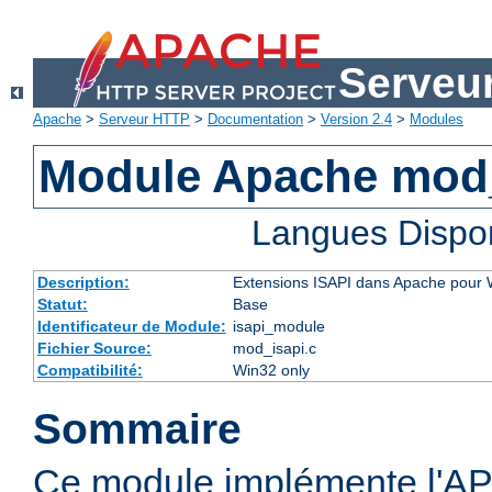
Serveu
Apache
>
Serveur HTTP
>
Documentation
>
Version 2.4
>
Modules
Module Apache mod
Langues Dispo
Description:
Extensions ISAPI dans Apache pour
Statut:
Base
Identificateur de Module:
isapi_module
Fichier Source:
mod_isapi.c
Compatibilité:
Win32 only
Sommaire
Ce module implémente l'AP