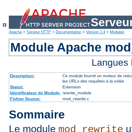
Serveu
Apache
>
Serveur HTTP
>
Documentation
>
Version 2.4
>
Modules
Module Apache mod_
Langues 
Description:
Ce module fournit un moteur de réécr
les URLs des requêtes à la volée
Statut:
Extension
Identificateur de Module:
rewrite_module
Fichier Source:
mod_rewrite.c
Sommaire
Le module
u
mod_rewrite