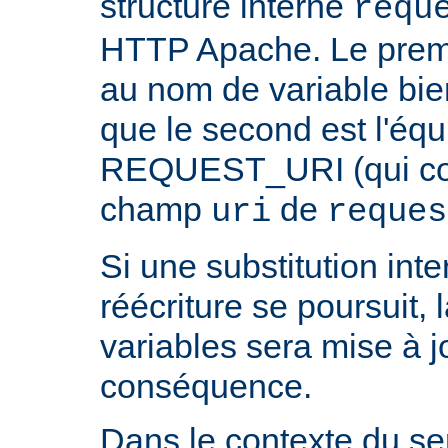
structure interne
requ
HTTP Apache. Le prem
au nom de variable bie
que le second est l'équ
REQUEST_URI (qui cont
champ
de
uri
reques
Si une substitution inter
réécriture se poursuit,
variables sera mise à j
conséquence.
Dans le contexte du ser