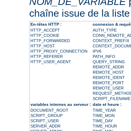
NOM_DE_VARIABLE
p
chaîne issue de la liste
En-têtes HTTP :
connexion & requê
HTTP_ACCEPT
AUTH_TYPE
HTTP_COOKIE
CONN_REMOTE_A
HTTP_FORWARDED
CONTEXT_PREFIX
HTTP_HOST
CONTEXT_DOCUM
HTTP_PROXY_CONNECTION
IPV6
HTTP_REFERER
PATH_INFO
HTTP_USER_AGENT
QUERY_STRING
REMOTE_ADDR
REMOTE_HOST
REMOTE_IDENT
REMOTE_PORT
REMOTE_USER
REQUEST_METHO
SCRIPT_FILENAME
variables internes au serveur :
date et heure :
DOCUMENT_ROOT
TIME_YEAR
SCRIPT_GROUP
TIME_MON
SCRIPT_USER
TIME_DAY
SERVER_ADDR
TIME_HOUR