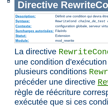
Directive
RewriteC
Description:
Définit une condition qui devra être
Syntaxe:
RewriteCond
chaîne_de_test
Contexte:
configuration globale, serveur virtu
Surcharges autorisées:
FileInfo
Statut:
Extension
Module:
mod_rewrite
La directive
RewriteCon
une condition d'exécution
plusieurs conditions
Rew
précéder une directive
Re
règle de réécriture corres
exécutée que si ces condi