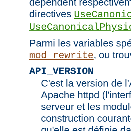
dépendent respectivem
directives
UseCanoni
UseCanonicalPhysi
Parmi les variables spé
, ou trou
mod_rewrite
API_VERSION
C'est la version de 
Apache httpd (l'inter
serveur et les modul
construction courante
qu'elle est définie d