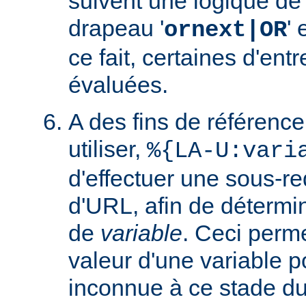
suivent une logique de c
drapeau '
' 
ornext|OR
ce fait, certaines d'ent
évaluées.
A des fins de référence
utiliser,
%{LA-U:vari
d'effectuer une sous-r
d'URL, afin de détermin
de
variable
. Ceci perme
valeur d'une variable po
inconnue à ce stade du