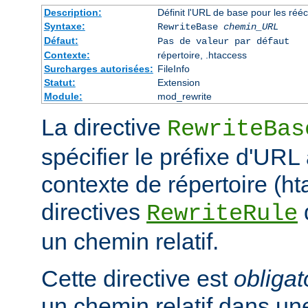
Description:
Définit l'URL de base pour les rééc
Syntaxe:
RewriteBase
chemin_URL
Défaut:
Pas de valeur par défaut
Contexte:
répertoire, .htaccess
Surcharges autorisées:
FileInfo
Statut:
Extension
Module:
mod_rewrite
La directive
RewriteBas
spécifier le préfixe d'URL 
contexte de répertoire (ht
directives
RewriteRule
un chemin relatif.
Cette directive est
obligat
un chemin relatif dans une