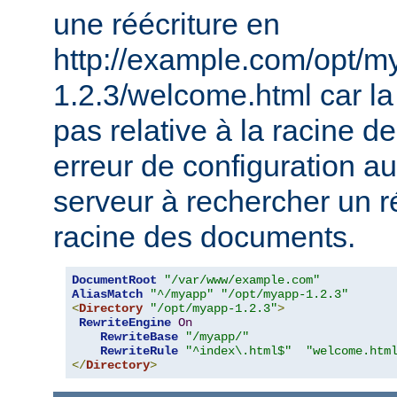
une réécriture en
http://example.com/opt/m
1.2.3/welcome.html car la 
pas relative à la racine 
erreur de configuration au
serveur à rechercher un ré
racine des documents.
DocumentRoot
"/var/www/example.com"
AliasMatch
"^/myapp"
"/opt/myapp-1.2.3"
<
Directory
"/opt/myapp-1.2.3"
>
RewriteEngine
On
RewriteBase
"/myapp/"
RewriteRule
"^index\.html$"
"welcome.htm
</
Directory
>