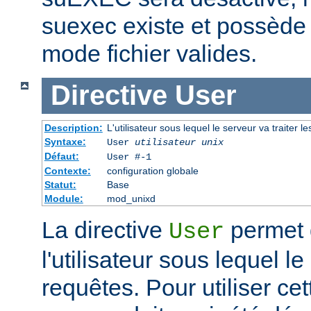
suexec existe et possède 
mode fichier valides.
Directive
User
Description:
L'utilisateur sous lequel le serveur va traiter l
Syntaxe:
User
utilisateur unix
Défaut:
User #-1
Contexte:
configuration globale
Statut:
Base
Module:
mod_unixd
La directive
permet d
User
l'utilisateur sous lequel le
requêtes. Pour utiliser cett