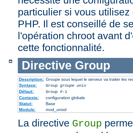
particulier si vous utilise
PHP. Il est conseillé de se
l'opération chroot avant d'
cette fonctionnalité.
Directive
Group
Description:
Groupe sous lequel le serveur va traiter les r
Syntaxe:
Group
groupe unix
Défaut:
Group #-1
Contexte:
configuration globale
Statut:
Base
Module:
mod_unixd
La directive
permet 
Group