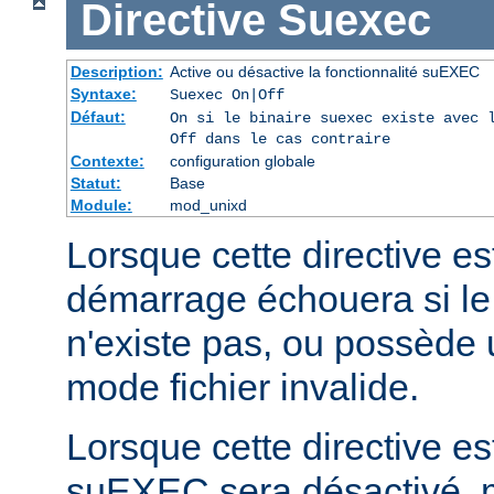
Directive
Suexec
Description:
Active ou désactive la fonctionnalité suEXEC
Syntaxe:
Suexec On|Off
Défaut:
On si le binaire suexec existe avec 
Off dans le cas contraire
Contexte:
configuration globale
Statut:
Base
Module:
mod_unixd
Lorsque cette directive est
démarrage échouera si le
n'existe pas, ou possède 
mode fichier invalide.
Lorsque cette directive est
suEXEC sera désactivé, m