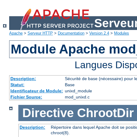
Serveu
Apache
>
Serveur HTTP
>
Documentation
>
Version 2.4
>
Modules
Module Apache mod
Langues Disp
Description:
Sécurité de base (nécessaire) pour le
Statut:
Base
Identificateur de Module:
unixd_module
Fichier Source:
mod_unixd.c
Directive
ChrootDir
Description:
Répertoire dans lequel Apache doit se posit
chroot(8).