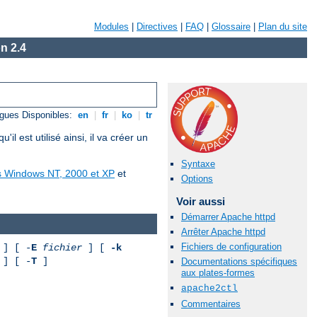
Modules
|
Directives
|
FAQ
|
Glossaire
|
Plan du site
n 2.4
gues Disponibles:
en
|
fr
|
ko
|
tr
est utilisé ainsi, il va créer un
Syntaxe
us Windows NT, 2000 et XP
et
Options
Voir aussi
Démarrer Apache httpd
Arrêter Apache httpd
Fichiers de configuration
] [ -
E
fichier
] [
-k
] [ -
T
]
Documentations spécifiques
aux plates-formes
apache2ctl
Commentaires