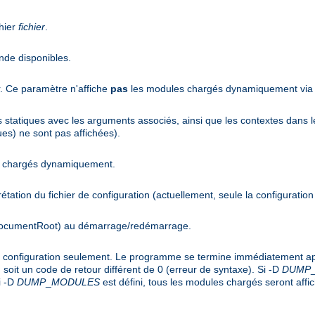
hier
fichier
.
nde disponibles.
r. Ce paramètre n'affiche
pas
les modules chargés dynamiquement via l
es statiques avec les arguments associés, ainsi que les contextes dans l
es) ne sont pas affichées).
es chargés dynamiquement.
rprétation du fichier de configuration (actuellement, seule la configuration
(DocumentRoot) au démarrage/redémarrage.
de configuration seulement. Le programme se termine immédiatement apr
soit un code de retour différent de 0 (erreur de syntaxe). Si -D
DUMP
i -D
DUMP
_
MODULES
est défini, tous les modules chargés seront affi