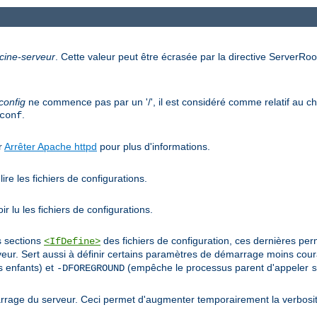
cine-serveur
. Cette valeur peut être écrasée par la directive ServerRoot
config
ne commence pas par un '/', il est considéré comme relatif au che
.
conf
ir
Arrêter Apache httpd
pour plus d'informations.
ire les fichiers de configurations.
r lu les fichiers de configurations.
s sections
des fichiers de configuration, ces dernières pe
<IfDefine>
r. Sert aussi à définir certains paramètres de démarrage moins co
 enfants) et
(empêche le processus parent d'appeler
-DFOREGROUND
s
rage du serveur. Ceci permet d'augmenter temporairement la verbosit