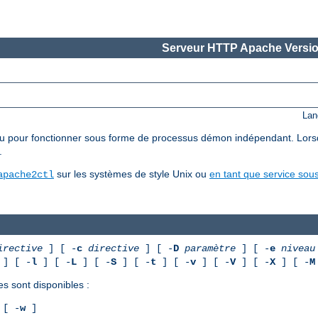
Serveur HTTP Apache Versio
Lan
pour fonctionner sous forme de processus démon indépendant. Lorsqu'il 
.
sur les systèmes de style Unix ou
en tant que service so
apache2ctl
irective
] [ -
c
directive
] [ -
D
paramètre
] [ -
e
niveau
] [ -
l
] [ -
L
] [ -
S
] [ -
t
] [ -
v
] [ -
V
] [ -
X
] [ -
M
es sont disponibles :
[ -
w
]