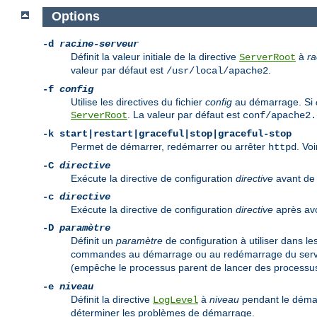
Options
-d
racine-serveur
Définit la valeur initiale de la directive
à
ra
ServerRoot
valeur par défaut est
.
/usr/local/apache2
-f
config
Utilise les directives du fichier
config
au démarrage. Si
. La valeur par défaut est
ServerRoot
conf/apache2.
-k
start|restart|graceful|stop|graceful-stop
Permet de démarrer, redémarrer ou arrêter
. Vo
httpd
-C
directive
Exécute la directive de configuration
directive
avant de l
-c
directive
Exécute la directive de configuration
directive
après avoi
-D
paramètre
Définit un
paramètre
de configuration à utiliser dans le
commandes au démarrage ou au redémarrage du serveu
(empêche le processus parent de lancer des processus
-e
niveau
Définit la directive
à
niveau
pendant le démar
LogLevel
déterminer les problèmes de démarrage.