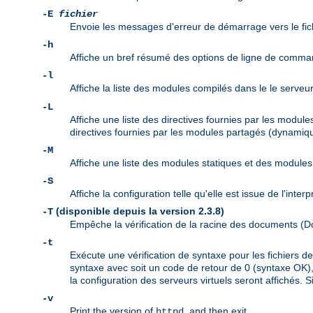
-E
fichier
Envoie les messages d'erreur de démarrage vers le fic
-h
Affiche un bref résumé des options de ligne de comma
-l
Affiche la liste des modules compilés dans le le serveu
-L
Affiche une liste des directives fournies par les modul
directives fournies par les modules partagés (dynamiqu
-M
Affiche une liste des modules statiques et des modul
-S
Affiche la configuration telle qu'elle est issue de l'inte
(disponible depuis la version 2.3.8)
-T
Empêche la vérification de la racine des documents 
-t
Exécute une vérification de syntaxe pour les fichiers 
syntaxe avec soit un code de retour de 0 (syntaxe OK), 
la configuration des serveurs virtuels seront affichés. S
-v
Print the version of
, and then exit.
httpd