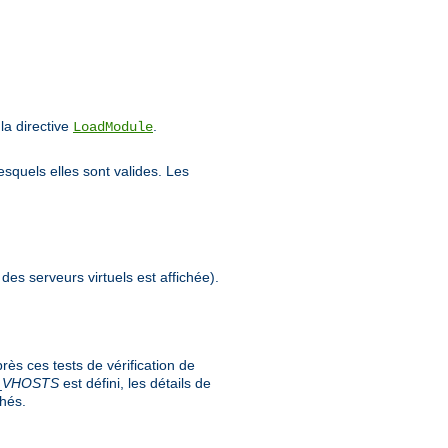
a directive
.
LoadModule
esquels elles sont valides. Les
 des serveurs virtuels est affichée).
ès ces tests de vérification de
_
VHOSTS
est défini, les détails de
chés.