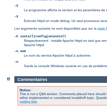
-V
Le programme affiche la version et les paramètres de
-X
Exécute httpd en mode debug. Un seul processus sera d
Les arguments suivants ne sont disponibles que sur la
plate
-k install|config|uninstall
Respectivement : installe Apache httpd en tant que ser
Apache httpd.
-n
nom
Le
nom
du service Apache httpd à actionner.
-w
Garde la console Windows ouverte en cas de problème 
Commentaires
Notice:
This is not a Q&A section. Comments placed here should 
either implemented or considered invalid/off-topic. Ques
mailing lists
.