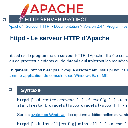
Apache
>
Serveur HTTP
>
Documentation
>
Version 2.4
>
Programmes
httpd - Le serveur HTTP d'Apache
est le programme du serveur HTTP d'Apache. Il a été conçu 
httpd
jeu de processus enfants ou de threads qui traiteront les requêtes
En général,
n'est pas invoqué directement, mais plutôt via
httpd
comme application de console sous Windows 9x et ME
.
Syntaxe
httpd
[ -
d
racine-serveur
] [ -
f
config
] [ -
C
d
start|restart|graceful|stop|graceful-stop ] [ -
h
Sur les
systèmes Windows
, les options additionnelles suivant
httpd
[ -
k
install|config|uninstall ] [ -
n
nom
] 