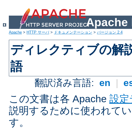
Apach
Apache
>
HTTP サーバ
>
ドキュメンテーション
>
バージョン 2.4
ディレクティブの解
語
翻訳済み言語:
en
|
e
この文書は各 Apache
設定
説明するために使われてい
す。