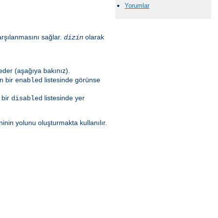
Yorumlar
 karşılanmasını sağlar.
olarak
dizin
 eder (aşağıya bakınız).
an bir
listesinde görünse
enabled
 bir
listesinde yer
disabled
ninin yolunu oluşturmakta kullanılır.