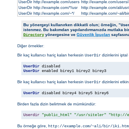
UserDir http://example.com/users
http://example.com/users/al
UserDir http://example.com/*/usr
http://example.com/ali/usr/b
UserDir http://example.com/~*/
http://example.com/~ali/bir
Bu yönergeyi kullanırken dikkatli olun; örneğin,
"Use
istenmez. Bu bakımdan yapılandırmanızda mutlaka bir
yönergesine ve
Güvenlik İpuçları
sayfasına
Directory
Diğer örnekler:
Bir kaç kullanıcı hariç kalan herkesin
dizinlerini ipta
UserDir
UserDir
UserDir
 enabled birey1 birey2 birey3
Bir kaç kullanıcı hariç kalan herkesin
dizinlerini etki
UserDir
UserDir
 disabled birey4 birey5 birey6
Birden fazla dizin belirtmek de mümkündür:
Userdir
"public_html"
"/usr/siteler"
"http://
Bu örneğe göre,
http://example.com/~ali/bir/iki.htm