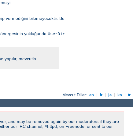
mciyi
rip vermediğini bilemeyecektir. Bu
önergesinin yokluğunda
UserDir
me yapılır, mevcutla
Mevcut Diller:
en
|
fr
|
ja
|
ko
|
tr
ver, and may be removed again by our moderators if they are
ither our IRC channel, #httpd, on Freenode, or sent to our