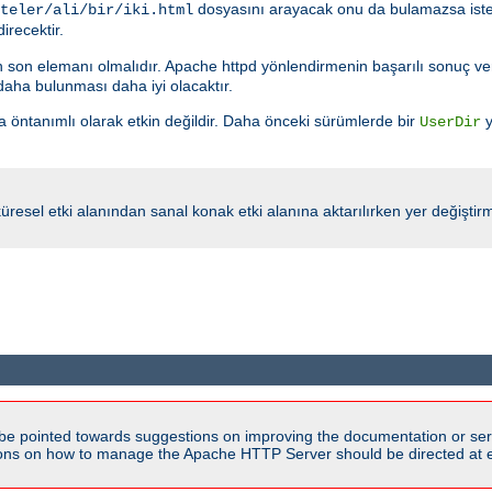
dosyasını arayacak onu da bulamazsa iste
teler/ali/bir/iki.html
irecektir.
n son elemanı olmalıdır. Apache httpd yönlendirmenin başarılı sonuç ve
aha bulunması daha iyi olacaktır.
 öntanımlı olarak etkin değildir. Daha önceki sürümlerde bir
y
UserDir
er küresel etki alanından sanal konak etki alanına aktarılırken yer değiştir
be pointed towards suggestions on improving the documentation or ser
tions on how to manage the Apache HTTP Server should be directed at e