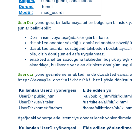
Bağlam:
sunucu geneli, sanal konak
Durum:
Temel
Modül:
mod_userdir
yönergesi, bir kullanıcıya ait bir belge için bir istek
UserDir
şunlar belirtilebilir:
Dizinin ismi veya aşağıdakiler gibi bir kalıp.
anahtar sözcüğü.
anahtar sözcüğü 
disabled
enabled
anahtar sözcüğünü takibeden boşluk ayraçlı kul
disabled
bile, dizin dönüşümleri
asla
uygulanmaz.
anahtar sözcüğünü takibeden boşluk ayraçlı kulla
enabled
almadıkça, bu listede yer alan dizinlere dönüşüm uygul
yönergesinde ne
ne de
varsa, a
Userdir
enabled
disabled
şöyle dönüştürü
http://example.com/~ali/bir/iki.html
Kullanılan UserDir yönergesi
Elde edilen yol
UserDir public_html
~ali/public_html/bir/iki.html
UserDir /usr/siteler
/usr/siteler/ali/bir/iki.html
UserDir /home/*/htdocs
/home/ali/htdocs/bir/iki.htm
Aşağıdaki yönergelerle istemciye gönderilecek yönlendirmele
Kullanılan UserDir yönergesi
Elde edilen yönlendirme