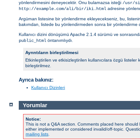
yönlendirmesini deneyecektir. Onu bulamazsa isteği
/usr/si
adresine yönlend
http://example.com/ali/bir/iki.html
Argüman listesine bir yönlendirme ekleyecekseniz, bu, listeni
bakımdan, listede bu yönlendirmeden sonra bir yönlendirme d
Kullanıcı dizini dönüşümü Apache 2.1.4 sürümü ve sonrasında
öntanımlıydı.
public_html
Ayrıntıların birleştirilmesi
Etkinleştirilen ve etkisizleştirilen kullanıcılara özgü listel
birleştirilmez.
Ayrıca bakınız:
Kullanıcı Dizinleri
Yorumlar
Notice:
This is not a Q&A section. Comments placed here should 
either implemented or considered invalid/off-topic. Ques
mailing lists
.