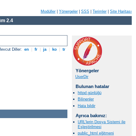
Modüller
|
Yönergeler
|
SSS
|
Terimler
|
Site Haritası
m 2.4
evcut Diller:
en
|
fr
|
ja
|
ko
|
tr
Yönergeler
UserDir
Bulunan hatalar
httpd günlüğü
Bilinenler
Hata bildir
Ayrıca bakınız:
URL’lerin Dosya Sistemi ile
Eşleştirilmesi
public_html eğitmeni