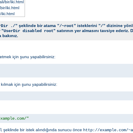
i/bir/iki.html
ir/iki.html
/iki.html
şeklinde bir atama
isteklerini
dizinine yönle
rDir ./"
"/~root"
"/"
 "
" satırının yer almasını tavsiye ederiz. D
UserDir disabled root
 bakınız.
l etmek için şunu yapabilirsiniz:
n kılmak için şunu yapabilirsiniz:
example.com/"
şeklinde bir istek alındığında sunucu önce
l
http://example.com/~a