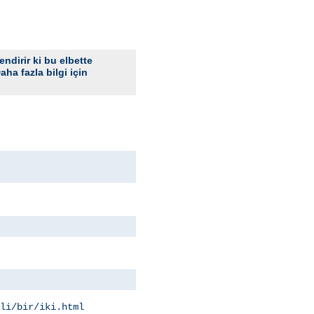
ndirir ki bu elbette
aha fazla bilgi için
li/bir/iki.html