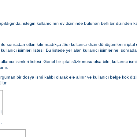
 yapıldığında, isteğin kullanıcının ev dizininde bulunan belli bir dizinden
ile sonradan etkin kılınmadıkça
tüm
kullanıcı-dizin dönüşümlerini iptal
lanıcı isimleri listesi. Bu listede yer alan kullanıcı isimlerine, sonrad
nıcı isimleri listesi. Genel bir iptal sözkonusu olsa bile, kullanıcı ismi
anır.
rgüman bir dosya ismi kalıbı olarak ele alınır ve kullanıcı belge kök dizi
lür:
l
r: