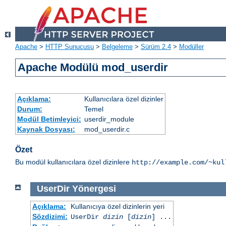
Apache
>
HTTP Sunucusu
>
Belgeleme
>
Sürüm 2.4
>
Modüller
Apache Modülü mod_userdir
Açıklama:
Kullanıcılara özel dizinler
Durum:
Temel
Modül Betimleyici:
userdir_module
Kaynak Dosyası:
mod_userdir.c
Özet
Bu modül kullanıcılara özel dizinlere
http://example.com/~kul
UserDir
Yönergesi
Açıklama:
Kullanıcıya özel dizinlerin yeri
Sözdizimi:
UserDir
dizin
[
dizin
] ...