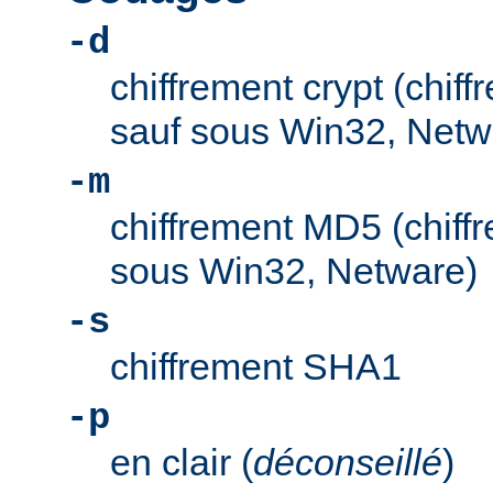
-d
chiffrement crypt (chif
sauf sous Win32, Netw
-m
chiffrement MD5 (chiff
sous Win32, Netware)
-s
chiffrement SHA1
-p
en clair (
déconseillé
)