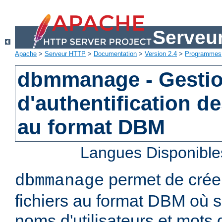
Serveu
Apache
>
Serveur HTTP
>
Documentation
>
Version 2.4
>
Programmes
dbmmanage - Gestion
d'authentification de
au format DBM
Langues Disponible
permet de créer
dbmmanage
fichiers au format DBM où s
noms d'utilisateurs et mots 