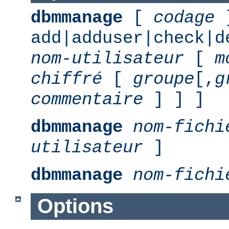
dbmmanage
[
codage
add|adduser|check|d
nom-utilisateur
[
m
chiffré
[
groupe
[,
g
commentaire
] ] ]
dbmmanage
nom-fichi
utilisateur
]
dbmmanage
nom-fichi
Options