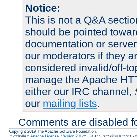
Notice:
This is not a Q&A sect
should be pointed towar
documentation or serve
our moderators if they a
considered invalid/off-t
manage the Apache HTTP
either our IRC channel, 
our
mailing lists
.
Comments are disabled fo
Copyright 2019 The Apache Software Foundation.
この文書は
Apache License, Version 2.0
のライセンスで提供されていま