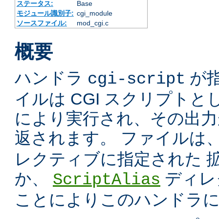
ステータス:
Base
モジュール識別子:
cgi_module
ソースファイル:
mod_cgi.c
概要
ハンドラ
が
cgi-script
イルは CGI スクリプトと
により実行され、その出力
返されます。 ファイルは
レクティブに指定された 
か、
ディレ
ScriptAlias
ことによりこのハンドラ