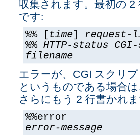
収集されます。最初の 2
です:
%% [
time
]
request-l
%%
HTTP-status
CGI-
filename
エラーが、CGI スクリ
というものである場合は
さらにもう 2 行書かれま
%%error
error-message