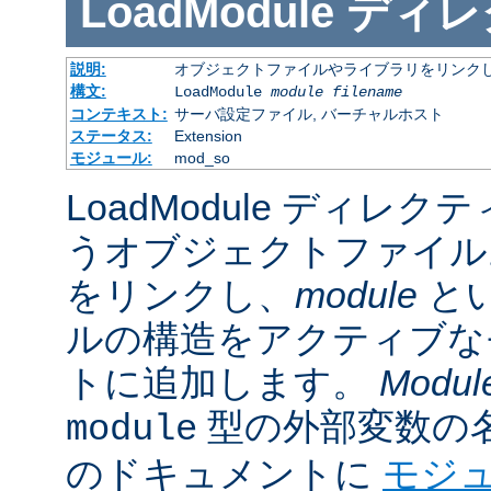
LoadModule
ディレ
説明:
オブジェクトファイルやライブラリをリンクし
構文:
LoadModule
module filename
コンテキスト:
サーバ設定ファイル, バーチャルホスト
ステータス:
Extension
モジュール:
mod_so
LoadModule ディレク
うオブジェクトファイル
をリンクし、
module
と
ルの構造をアクティブな
トに追加します。
Modul
型の外部変数の
module
のドキュメントに
モジ