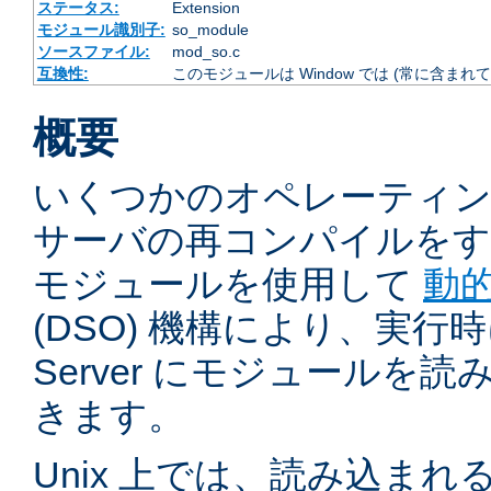
ステータス:
Extension
モジュール識別子:
so_module
ソースファイル:
mod_so.c
互換性:
このモジュールは Window では (常に含まれて
概要
いくつかのオペレーティ
サーバの再コンパイルをす
モジュールを使用して
動
(DSO) 機構により、実行時に 
Server にモジュールを
きます。
Unix 上では、読み込ま