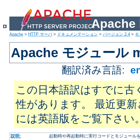
Apach
Apache
>
HTTP サーバ
>
ドキュメンテーション
>
バージョン 2.4
>
モ
Apache モジュール m
翻訳済み言語:
e
この日本語訳はすでに古
性があります。 最近更
には英語版をご覧下さい
説明:
起動時や再起動時に実行コードとモジュール